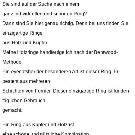
Sie sind auf der Suche nach einem
ganz individuellen und schönen Ring?
Dann sind Sie hier genau richtig. Denn bei uns finden Sie
einzigartige Ringe
aus Holz und Kupfer.
Meine Holzringe handfertige ich nach der Bentwood-
Methode.
Ein eyecatsher der besonderen Art ist dieser Ring. Er
besteht aus mehreren
Schichten von Furnier. Dieser einzigartige Ring ist für den
täglichen Gebrauch
gemacht.
Ein Ring aus Kupfer und Holz ist
eine schöne und nützliche Kombination.