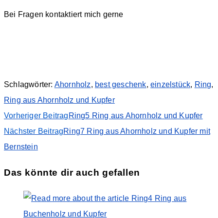
Bei Fragen kontaktiert mich gerne
Schlagwörter:
Ahornholz
,
best geschenk
,
einzelstück
,
Ring
,
Ring aus Ahornholz und Kupfer
Vorheriger Beitrag
Ring5 Ring aus Ahornholz und Kupfer
Weitere
Nächster Beitrag
Ring7 Ring aus Ahornholz und Kupfer mit
Artikel
Bernstein
ansehen
Das könnte dir auch gefallen