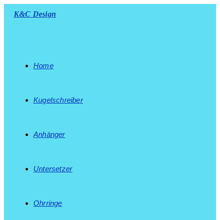
Zum
K&C Design
Inhalt
springen
Home
Kugelschreiber
Anhänger
Untersetzer
Ohrringe