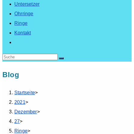
Untersetzer
Ohrringe
Ringe
Kontakt
Blog
Startseite
>
2021
>
Dezember
>
27
>
Ringe
>