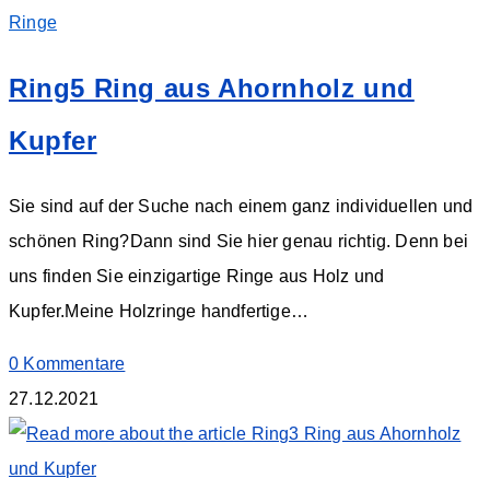
Ringe
Ring5 Ring aus Ahornholz und
Kupfer
Sie sind auf der Suche nach einem ganz individuellen und
schönen Ring?Dann sind Sie hier genau richtig. Denn bei
uns finden Sie einzigartige Ringe aus Holz und
Kupfer.Meine Holzringe handfertige…
0 Kommentare
27.12.2021