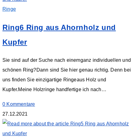
Ringe
Ring6 Ring aus Ahornholz und
Kupfer
Sie sind auf der Suche nach einemganz individuellen und
schönen Ring?Dann sind Sie hier genau richtig. Denn bei
uns finden Sie einzigartige Ringeaus Holz und
Kupfer.Meine Holzringe handfertige ich nach…
0 Kommentare
27.12.2021