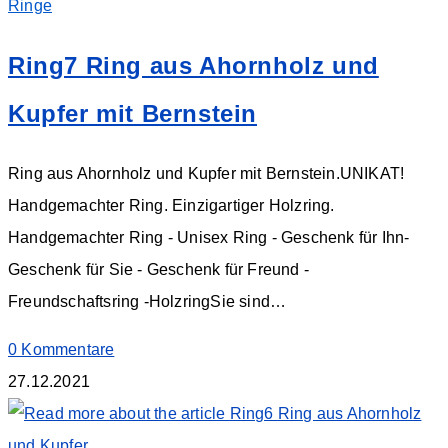
Ringe
Ring7 Ring aus Ahornholz und
Kupfer mit Bernstein
Ring aus Ahornholz und Kupfer mit Bernstein.UNIKAT!
Handgemachter Ring. Einzigartiger Holzring.
Handgemachter Ring - Unisex Ring - Geschenk für Ihn-
Geschenk für Sie - Geschenk für Freund -
Freundschaftsring -HolzringSie sind…
0 Kommentare
27.12.2021